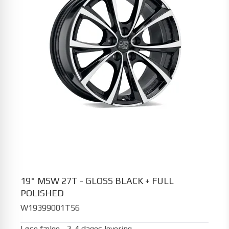
19" MSW 27T - GLOSS BLACK + FULL
POLISHED
W19399001T56
Løse fælge - 2-4 dages levering