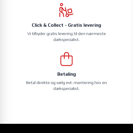
entusiasten, der værdsætter de lidt bedre egenskaber i
hjul, aktiverer du det filter.
regnvejr, det lidt lavere støjniveau og det lidt højere
komfortniveau. I denne klasse finder du oftest repræsentanter
OE navkapsel
. Såfremt det er vigtigt for dig, at du kan anvende
for topplacering i diverse dæktests.
Click & Collect - Gratis levering
en original navkapsel med bilproducentens logo, aktiverer du
det filter.
Vi tilbyder gratis levering til den nærmeste
dækspecialist.
Herefter vil du kunne se udvalget af fælge, der efterlever
samtlige de krav, du har stillet ved at aktivere et eller flere filtre.
Betaling
Betal direkte og vælg evt. montering hos en
dækspecialist.