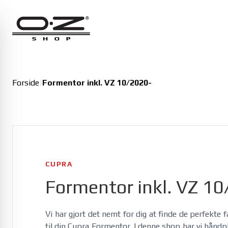
Alfa Romeo
Giulia 01/2016-
Giulia Veloce 01/2016-
Junior 11/2024-
Forside
|
Formentor inkl. VZ 10/2020-
Junior Veloce 11/2024-
CUPRA
Formentor inkl. VZ 1
Vi har gjort det nemt for dig at finde de perfekte 
til din Cupra Formentor. I denne shop har vi håndpl