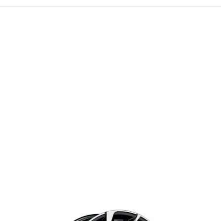
09/2016-
Boxer Diesel 5x118 2006-2014
Boxer Diesel 5x130 2006-2014
Boxer Diesel 5x118 2014-2024
Boxer Diesel 5x130 2014-2024
Boxer Diesel 5x118 2024-
Boxer Diesel 5x130 2024-
Skoda
Skyworth
Citigo 01/2012-12/2019
K 01/2026-
Elroq 50/60 04/2025-
Elroq 85 04/2025-
Enyaq 08-2021-
Enyaq RS 08/2021-
Fabia 01/2021-
Kamiq 11/2019-
Karoq 08/2017-
Octavia 03/2020-
Volkswagen
Volvo