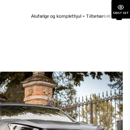
SIDST SET
Alufælge og komplethjul
Tilbehør
0,00 kr.
BYD
CUPRA
ATTO3 06/2023-
BORN 01/2022-
DOLPHIN 09/2021-
BORN VZ 07/2024-
HAN 06/2023-
Formentor inkl. VZ 10/2020-
SEAL 03/2024-
Leon Hybrid 11/2020-
SEAL U 12/2024-
Tavascan 09/2024-
SEALION 7 02/2025-
SEALION 7 AWD 02/2025-