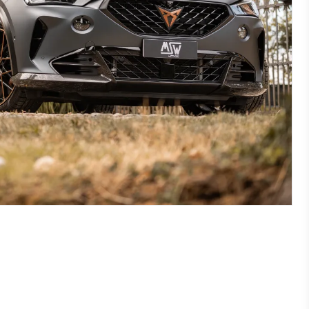
Ford
Hongqi
Capri 01/2024-
EHS7 01/2025-
E-transit Custom 09/2024-
EHS9 01/2024-
Explorer 01/2024-
Kuga 07/2019-
Mustang Mach-E 01/2021-
Mustang Mach-E GT 09/2023-
Transit/Tourneo Custom Diesel
12/2012-08/2023
Transit/Tourneo Custom