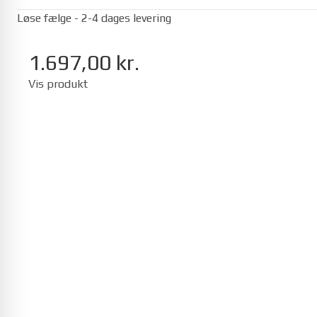
Løse fælge - 2-4 dages levering
1.697,00 kr.
Vis produkt
Seat
Mii 01/2012-12/2019
Ibiza 05/2017-
Toyota