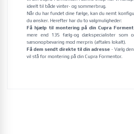
ideelt til både vinter- og sommerbrug. 
Når du har fundet dine fælge, kan du nemt konfi
du ønsker. Herefter har du to valgmuligheder:
Få hjælp til montering på din Cupra Forment
mere end 135 fælg-og dækspecialister som 
sæsonopbevaring mod merpris (aftales lokalt).
Få dem sendt direkte til din adresse
- Vælg denn
vil stå for montering på din Cupra Formentor.
Citroën
C1 07/2014-01/2022
e-C3 12/2024-
e-C3 Aircross 01/2025-
e-C4 08/2021-
e-C5 Aircross 09/2025-
Jumper Diesel 5x118 2006-
Jumper Diesel 5x130 2006-
Jumper Diesel 5x118 2014-
Jumper Diesel 5x130 2014-