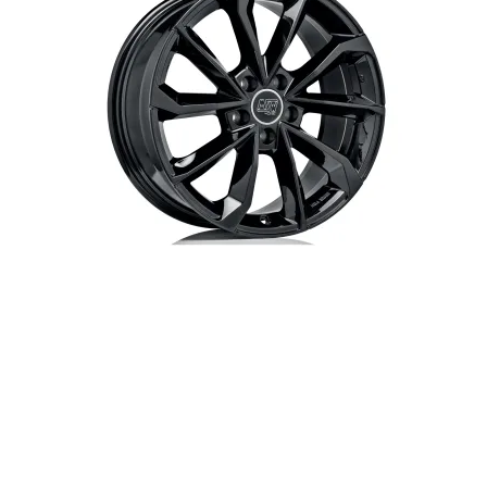
Jeep
Jaecoo
Avenger Electric 01/2023-
7 01/2025-
023
Leapmotor
MAN
B10 2025-
TGE 01/2018-