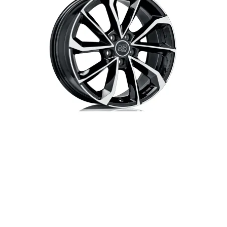
Up! 01/2012-12/2019
EC40 01/2022-
Polo | Polo GTI 09/2009-
EX30 02/2024-
06/2018
EX40 01/2025-
Polo 11/2017-
EX90 01/2025-
Polo GTI 07/2018-
XC40 | XC40 Twin engine Hybrid
Golf 6 11/2008-10/2012
03/2018-
Golf 6 GTI | Golf 6 R 07/2009-
XC40 Recharge (electric)
10/2012
09/2020-
Golf 7 11/2012-12/2019
XC60 09/2017-09/2021
Golf 7 GTI | Golf 7 GTI
Performance 05/2013-12/2019
Golf 7 GTI Clubsport S 05/2013-
12/2019
Golf 8 | Golf 8 PHEV 09/2020-
Golf 8 GTE 09/2020-
Golf 8 GTI 09/2020-
Golf 8 R 01/2021-
Passat | Passat GTE 01/2015-
01/2024
Passat | Passat PHEV 07/2024-
ID-Buzz 12/2022-
ID-Buzz Cargo 12/2022-
ID-Buzz GTX/Pro 12/2024-
ID3 10/2020-
ID3 GTX 07/2024-