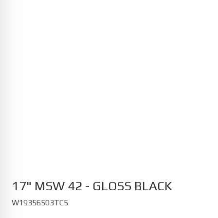
MG
Cyberster 12/2024-
HS PHEV 11/2023-
MG4 Electric 07/2022-
S5 EV 10/2025-
ZS EV 01/2022-
Opel
Astra Electric 01/2023-
Corsa 12/2019-
Corsa Electric 10/2020-
Grandland Electric 07/2024-
Mokka Electric 10/2020-
17" MSW 42 - GLOSS BLACK
W19356503TC5