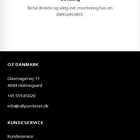
Betal direkte og vælg evt. montering hos en
dækspecialist.
OZ DANMARK
Glasmagervej 11
4684 Holmegaard
+45 55545020
info@rallycenteret.dk
KUNDESERVICE
Kundeservice