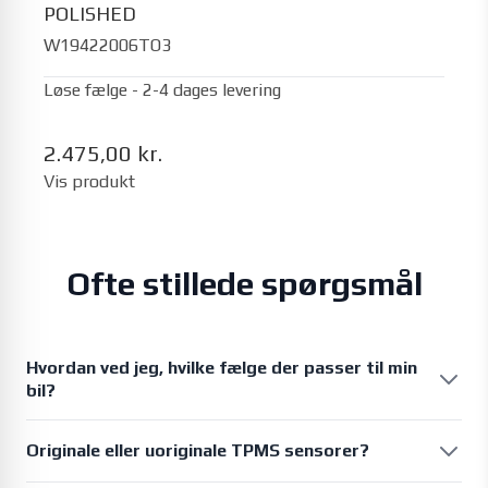
POLISHED
W19422006TO3
Løse fælge - 2-4 dages levering
2.475,00 kr.
Vis produkt
Ofte stillede spørgsmål
Hvordan ved jeg, hvilke fælge der passer til min
bil?
Det er vores opgave at vide det, og at give dig 100% korrekte
Originale eller uoriginale TPMS sensorer?
oplysninger, når vi foreslår muligheder.
Inden vi foreslår en fælg, har vi derfor sikret os, at fælgen har en
Alle biler produceret efter 1. november 2014 er