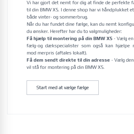
Vi har gjort det nemt for dig at finde de perfekte 
til din BMW X5. I denne shop har vi håndplukket et ud
både vinter- og sommerbrug. 
Når du har fundet dine fælge, kan du nemt konfi
du ønsker. Herefter har du to valgmuligheder:
Få hjælp til montering på din BMW X5
- Vælg en
fælg-og dækspecialister som også kan hjælpe
mod merpris (aftales lokalt).
Få dem sendt direkte til din adresse
- Vælg denn
vil stå for montering på din BMW X5.
Citroën
Start med at vælge fælge
C1 07/2014-01/2022
e-C3 12/2024-
e-C3 Aircross 01/2025-
e-C4 08/2021-
e-C5 Aircross 09/2025-
Jumper Diesel 5x118 2006-
Jumper Diesel 5x130 2006-
Jumper Diesel 5x118 2014-
Jumper Diesel 5x130 2014-