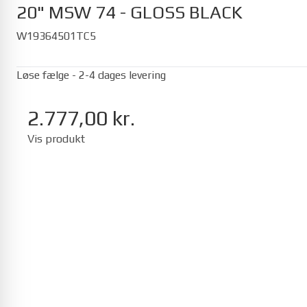
20" MSW 74 - GLOSS BLACK
W19364501TC5
Løse fælge - 2-4 dages levering
Seat
2.777,00 kr.
Mii 01/2012-12/2019
Vis produkt
Ibiza 05/2017-
Toyota