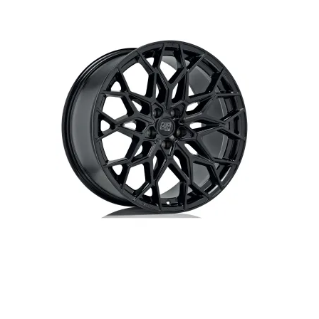
Up! 01/2012-12/2019
EC40 01/2022-
Polo | Polo GTI 09/2009-
EX30 02/2024-
06/2018
EX40 01/2025-
Polo 11/2017-
EX90 01/2025-
Polo GTI 07/2018-
XC40 | XC40 Twin engine Hybrid
Golf 6 11/2008-10/2012
03/2018-
Golf 6 GTI | Golf 6 R 07/2009-
XC40 Recharge (electric)
10/2012
09/2020-
Golf 7 11/2012-12/2019
XC60 09/2017-09/2021
Golf 7 GTI | Golf 7 GTI
Performance 05/2013-12/2019
Golf 7 GTI Clubsport S 05/2013-
12/2019
Golf 8 | Golf 8 PHEV 09/2020-
Golf 8 GTE 09/2020-
Golf 8 GTI 09/2020-
Golf 8 R 01/2021-
Passat | Passat GTE 01/2015-
01/2024
Passat | Passat PHEV 07/2024-
ID-Buzz 12/2022-
ID-Buzz Cargo 12/2022-
ID-Buzz GTX/Pro 12/2024-
ID3 10/2020-
ID3 GTX 07/2024-