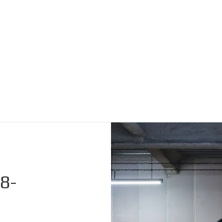
Audi
BMW
A3 09/2012-05/2020
1 Serie 2014-10/2019
A3 06/2020-
1 Serie 11/2019-10/2024
S3 08/2013-05/2020
1 Serie 10/2024-
S3 06/2020-
M135i / M140i 07/2014-
A4 01/2016-11/2024
10/2019
S4 01/2016-12/2024
M135i XDrive 11/2019-10/2024
RS4 02/2006-08/2008
M135i XDrive 10/2024-
A5 09/2016-
M2 / M2 Competition 01/2016-
S5 03/2025-
12/2022
A6 06/2018-03/2025
3 Serie 06/2012-12/2018
A6 Plug-in Hybrid 12/2019-
3 Serie 01/2019-
03/2025
3 Serie PHEV 01/2020-
A6 e-tron 06/2025-
M340 xDrive 05/2019-
8-
S6 06/2019-
4 Serie 11/2013-10/2020
RS6 01/2020-03/2025
4 Serie 10/2020-
A7 12/2019-03/2025
i4 01/2022-
S7 10/2019-03/2025
i4 M50 01/2022-
RS7 01/2020-03/2025
5 Serie 04/2010-12/2016
e-tron 50/55 quattro 2019-2022
5 Serie 03/2017-10/2023