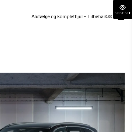
SIDST SET
Alufælge og komplethjul
Tilbehør
0,00 kr.
BYD
CUPRA
ATTO3 06/2023-
BORN 01/2022-
DOLPHIN 09/2021-
BORN VZ 07/2024-
HAN 06/2023-
Formentor inkl. VZ 10/2020-
SEAL 03/2024-
Leon Hybrid 11/2020-
SEAL U 12/2024-
Tavascan 09/2024-
SEALION 7 02/2025-
SEALION 7 AWD 02/2025-