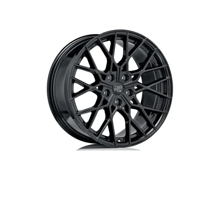
Jeep
Jaecoo
Avenger Electric 01/2023-
7 01/2025-
023
Leapmotor
MAN
B10 2025-
TGE 01/2018-