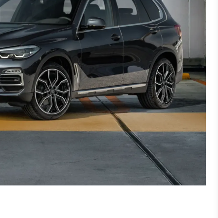
Ford
Hongqi
Capri 01/2024-
EHS7 01/2025-
E-transit Custom 09/2024-
EHS9 01/2024-
Explorer 01/2024-
Kuga 07/2019-
Mustang Mach-E 01/2021-
Mustang Mach-E GT 09/2023-
Transit/Tourneo Custom Diesel
12/2012-08/2023
Transit/Tourneo Custom