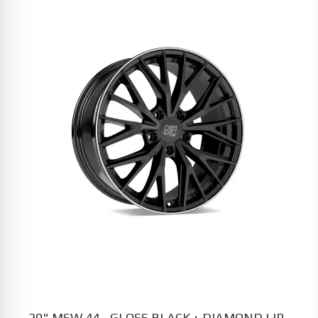
20" MSW 44 - GLOSS BLACK + DIAMOND LIP