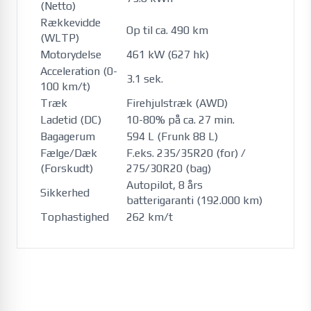
(Netto)
Rækkevidde
Op til ca. 490 km
(WLTP)
Motorydelse
461 kW (627 hk)
Acceleration (0-
3.1 sek.
100 km/t)
Træk
Firehjulstræk (AWD)
Ladetid (DC)
10-80% på ca. 27 min.
Bagagerum
594 L (Frunk 88 L)
Fælge/Dæk
F.eks. 235/35R20 (for) /
(Forskudt)
275/30R20 (bag)
Autopilot, 8 års
Sikkerhed
batterigaranti (192.000 km)
Tophastighed
262 km/t