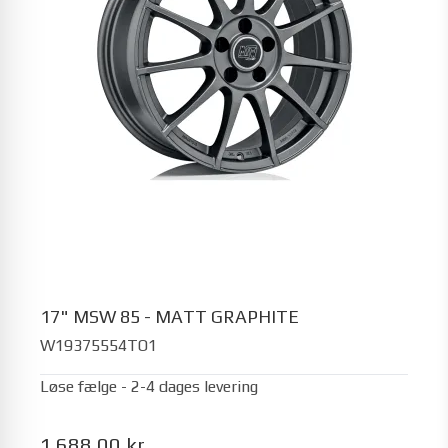
17" MSW 85 - MATT GRAPHITE
W19375554TO1
Løse fælge - 2-4 dages levering
1.688,00 kr.