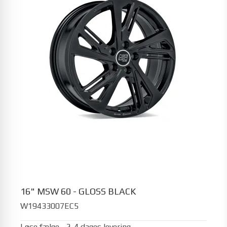
16" MSW 60 - GLOSS BLACK
W19433007EC5
Løse fælge - 2-4 dages levering