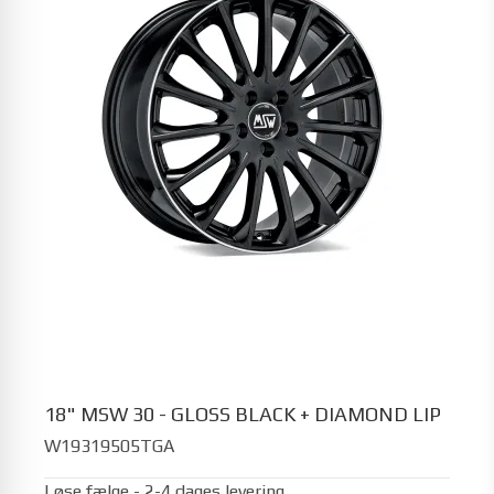
18" MSW 30 - GLOSS BLACK + DIAMOND LIP
W19319505TGA
Løse fælge - 2-4 dages levering