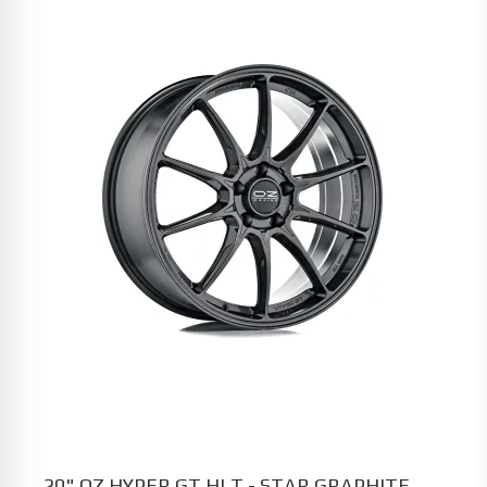
20" OZ HYPER GT HLT - STAR GRAPHITE