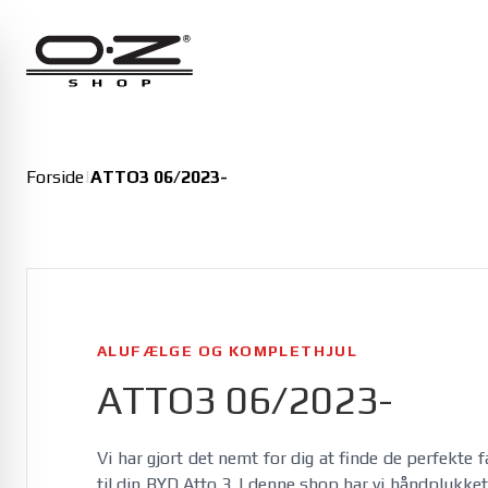
Alfa Romeo
Giulia 01/2016-
Giulia Veloce 01/2016-
Junior 11/2024-
Forside
|
ATTO3 06/2023-
Junior Veloce 11/2024-
ALUFÆLGE OG KOMPLETHJUL
ATTO3 06/2023-
Vi har gjort det nemt for dig at finde de perfekte 
til din BYD Atto 3. I denne shop har vi håndplukket e