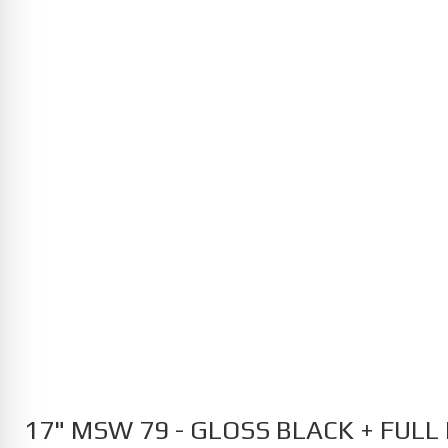
MG
Cyberster 12/2024-
HS PHEV 11/2023-
MG4 Electric 07/2022-
S5 EV 10/2025-
ZS EV 01/2022-
Opel
Astra Electric 01/2023-
Corsa 12/2019-
Corsa Electric 10/2020-
Grandland Electric 07/2024-
Mokka Electric 10/2020-
17" MSW 79 - GLOSS BLACK + FULL