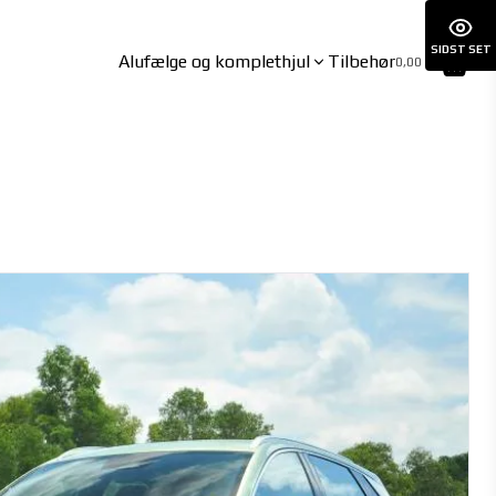
SIDST SET
Alufælge og komplethjul
Tilbehør
0,00 kr.
BYD
CUPRA
ATTO3 06/2023-
BORN 01/2022-
DOLPHIN 09/2021-
BORN VZ 07/2024-
HAN 06/2023-
Formentor inkl. VZ 10/2020-
SEAL 03/2024-
Leon Hybrid 11/2020-
SEAL U 12/2024-
Tavascan 09/2024-
SEALION 7 02/2025-
SEALION 7 AWD 02/2025-