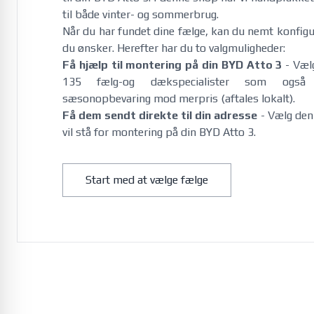
til både vinter- og sommerbrug. 
Når du har fundet dine fælge, kan du nemt konfi
du ønsker. Herefter har du to valgmuligheder:
Få hjælp til montering på din BYD Atto 3
- Væl
135 fælg-og dækspecialister som ogs
sæsonopbevaring mod merpris (aftales lokalt).
Få dem sendt direkte til din adresse
- Vælg denn
vil stå for montering på din BYD Atto 3.
Start med at vælge fælge
Citroën
C1 07/2014-01/2022
e-C3 12/2024-
e-C3 Aircross 01/2025-
e-C4 08/2021-
e-C5 Aircross 09/2025-
Jumper Diesel 5x118 2006-
Jumper Diesel 5x130 2006-
Jumper Diesel 5x118 2014-
Jumper Diesel 5x130 2014-