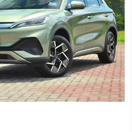
Ford
Hongqi
Capri 01/2024-
EHS7 01/2025-
E-transit Custom 09/2024-
EHS9 01/2024-
Explorer 01/2024-
Kuga 07/2019-
Mustang Mach-E 01/2021-
Mustang Mach-E GT 09/2023-
Transit/Tourneo Custom Diesel
12/2012-08/2023
Transit/Tourneo Custom