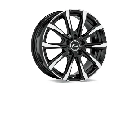
Jeep
Jaecoo
Avenger Electric 01/2023-
7 01/2025-
023
Leapmotor
MAN
B10 2025-
TGE 01/2018-