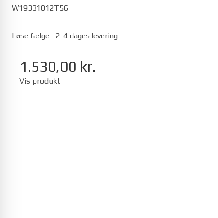
W19331012T56
Løse fælge - 2-4 dages levering
1.530,00 kr.
Seat
Vis produkt
Mii 01/2012-12/2019
Ibiza 05/2017-
Toyota