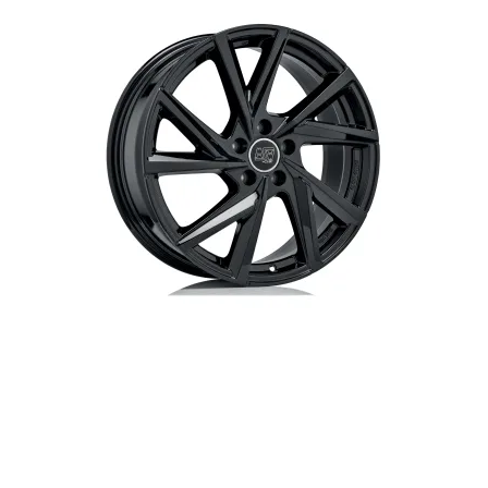
Up! 01/2012-12/2019
EC40 01/2022-
Polo | Polo GTI 09/2009-
EX30 02/2024-
06/2018
EX40 01/2025-
Polo 11/2017-
EX90 01/2025-
Polo GTI 07/2018-
XC40 | XC40 Twin engine Hybrid
Golf 6 11/2008-10/2012
03/2018-
Golf 6 GTI | Golf 6 R 07/2009-
XC40 Recharge (electric)
10/2012
09/2020-
Golf 7 11/2012-12/2019
XC60 09/2017-09/2021
Golf 7 GTI | Golf 7 GTI
Performance 05/2013-12/2019
Golf 7 GTI Clubsport S 05/2013-
12/2019
Golf 8 | Golf 8 PHEV 09/2020-
Golf 8 GTE 09/2020-
Golf 8 GTI 09/2020-
Golf 8 R 01/2021-
Passat | Passat GTE 01/2015-
01/2024
Passat | Passat PHEV 07/2024-
ID-Buzz 12/2022-
ID-Buzz Cargo 12/2022-
ID-Buzz GTX/Pro 12/2024-
ID3 10/2020-
ID3 GTX 07/2024-