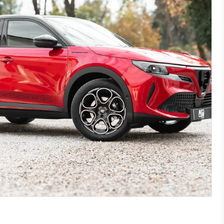
Ford
Hongqi
Capri 01/2024-
EHS7 01/2025-
E-transit Custom 09/2024-
EHS9 01/2024-
Explorer 01/2024-
Kuga 07/2019-
Mustang Mach-E 01/2021-
Mustang Mach-E GT 09/2023-
Transit/Tourneo Custom Diesel
12/2012-08/2023
Transit/Tourneo Custom