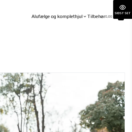
SIDST SET
Alufælge og komplethjul
Tilbehør
0,00 kr.
BYD
CUPRA
ATTO3 06/2023-
BORN 01/2022-
DOLPHIN 09/2021-
BORN VZ 07/2024-
HAN 06/2023-
Formentor inkl. VZ 10/2020-
SEAL 03/2024-
Leon Hybrid 11/2020-
SEAL U 12/2024-
Tavascan 09/2024-
SEALION 7 02/2025-
SEALION 7 AWD 02/2025-