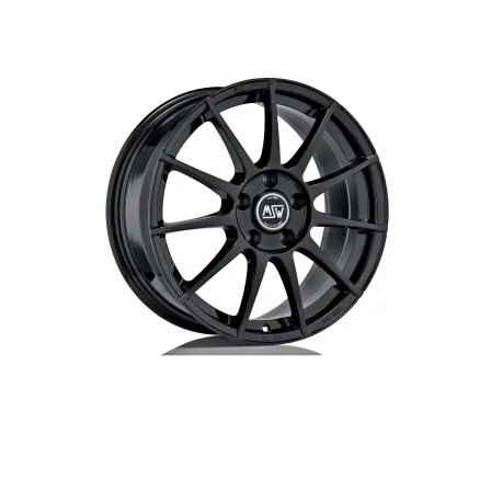
Jeep
Jaecoo
Avenger Electric 01/2023-
7 01/2025-
023
Leapmotor
MAN
B10 2025-
TGE 01/2018-