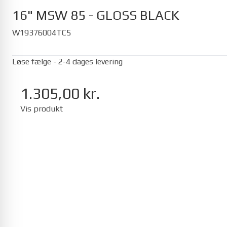
16" MSW 85 - GLOSS BLACK
W19376004TC5
Løse fælge - 2-4 dages levering
Seat
1.305,00 kr.
Mii 01/2012-12/2019
Ibiza 05/2017-
Vis produkt
Toyota