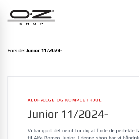
Alfa Romeo
Giulia 01/2016-
Giulia Veloce 01/2016-
Junior 11/2024-
Forside
|
Junior 11/2024-
Junior Veloce 11/2024-
ALUFÆLGE OG KOMPLETHJUL
Junior 11/2024-
Vi har gjort det nemt for dig at finde de perfekte 
til Alfa Romeo Junior. I denne shop har vi håndpl