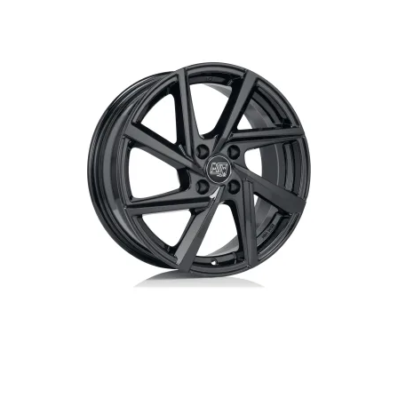
Up! 01/2012-12/2019
EC40 01/2022-
Polo | Polo GTI 09/2009-
EX30 02/2024-
06/2018
EX40 01/2025-
Polo 11/2017-
EX90 01/2025-
Polo GTI 07/2018-
XC40 | XC40 Twin engine Hybrid
Golf 6 11/2008-10/2012
03/2018-
Golf 6 GTI | Golf 6 R 07/2009-
XC40 Recharge (electric)
10/2012
09/2020-
Golf 7 11/2012-12/2019
XC60 09/2017-09/2021
Golf 7 GTI | Golf 7 GTI
Performance 05/2013-12/2019
Golf 7 GTI Clubsport S 05/2013-
12/2019
Golf 8 | Golf 8 PHEV 09/2020-
Golf 8 GTE 09/2020-
Golf 8 GTI 09/2020-
Golf 8 R 01/2021-
Passat | Passat GTE 01/2015-
01/2024
Passat | Passat PHEV 07/2024-
ID-Buzz 12/2022-
ID-Buzz Cargo 12/2022-
ID-Buzz GTX/Pro 12/2024-
ID3 10/2020-
ID3 GTX 07/2024-