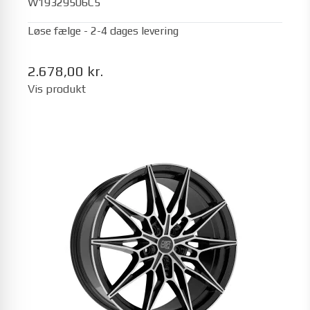
W19329506C5
Løse fælge - 2-4 dages levering
2.678,00 kr.
Vis produkt